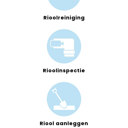
Rioolreiniging
Rioolinspectie
Riool aanleggen