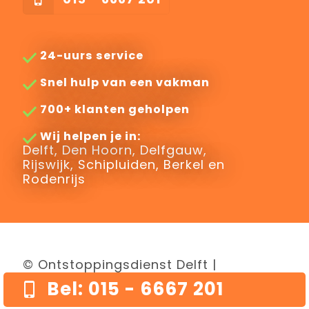
24-uurs service
Snel hulp van een vakman
700+ klanten geholpen
Wij helpen je in:
Delft, Den Hoorn, Delfgauw,
Rijswijk, Schipluiden, Berkel en
Rodenrijs
© Ontstoppingsdienst Delft |
onderdeel van Rioolprobleem Kwijt
Bel: 015 - 6667 201