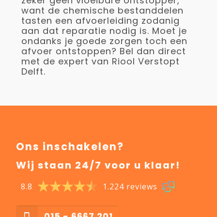
zeker geen vloeibare ontstopper,
want de chemische bestanddelen
tasten een afvoerleiding zodanig
aan dat reparatie nodig is. Moet je
ondanks je goede zorgen toch een
afvoer ontstoppen? Bel dan direct
met de expert van Riool Verstopt
Delft.
Ons inschakelen?
Wij staan 24/7 voor u klaar!
8.8
1.224 reviews
015 - 6667 201