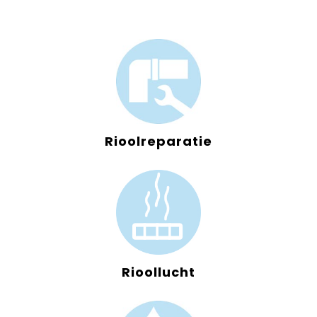
Rioolreparatie
Rioollucht