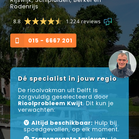
Rodenrijs
8.8
1.224 reviews
015 - 6667 201
Dé specialist in jouw regio
De rioolvakman uit Delft is
zorgvuldig geselecteerd door
Rioolprobleem Kwijt
. Dit kun je
verwachten:
🅥
Altijd beschikbaar:
Hulp bij
spoedgevallen, op elk moment.
🅥
Transparante tarieven:
Je