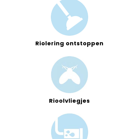
Riolering ontstoppen
Rioolvliegjes